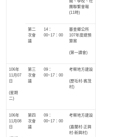
關、學校、社
團聯繫會報
(11時)
第二
14：
審查鄉公所
次會
00~17：00
107年度總預
議
算案
(第一讀會)
106年
第三
09：
考察地方建設
11月07
次會
00~17：00
日
議
(歷坵村-賓茂
村)
(星期
二)
106年
第四
09：
考察地方建設
11月08
次會
00~17：00
日
議
(嘉蘭村-正興
村-新興村)