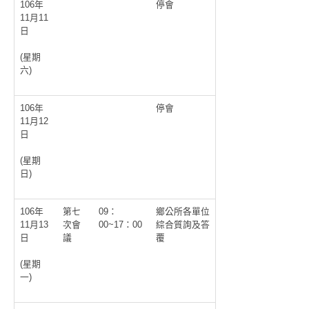
106年
停會
11月11
日
(星期
六)
106年
停會
11月12
日
(星期
日)
106年
第七
09：
鄉公所各單位
11月13
次會
00~17：00
綜合質詢及答
日
議
覆
(星期
一)