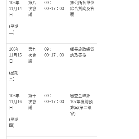
106年
第八
09：
鄉公所各單位
11月14
次會
00~17：00
綜合質詢及答
日
議
覆
(星期
二)
106年
第九
09：
鄉長施政總質
11月15
次會
00~17：00
詢及答覆
日
議
(星期
三)
106年
第十
09：
審查金峰鄉
11月16
次會
00~17：00
107年度總預
日
議
算案(第二讀
會)
(星期
四)