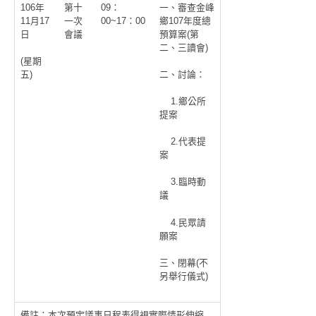
106年
第十
09：
一、審查金峰
11月17
一次
00~17：00
鄉107年度總
日
會議
預算案(第
二、三讀會)
(星期
五)
二、討論：
1.鄉公所
提案
2.代表提
案
3.臨時動
議
4.民眾請
願案
三、閉幕(不
另舉行儀式)
備註：本次預定議事日程表得視實際情形伸縮