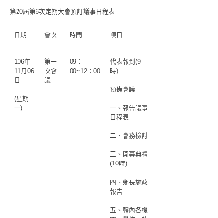
第20屆第6次定期大會預訂議事日程表
日期
會次
時間
項目
106年
第一
09：
代表報到(9
11月06
次會
00~12：00
時)
日
議
預備會議
(星期
一)
一、報告議事
日程表
二、會務檢討
三、開幕典禮
(10時)
四、鄉長施政
報告
五、轄內各機