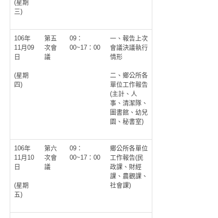
(星期
三)
106年
第五
09：
一、報告上次
11月09
次會
00~17：00
會議決議執行
日
議
情形
(星期
二、鄉公所各
四)
單位工作報告
(主計、人
事、清潔隊、
圖書館、幼兒
園、秘書室)
106年
第六
09：
鄉公所各單位
11月10
次會
00~17：00
工作報告(民
日
議
政課、財經
課、農觀課、
社會課)
(星期
五)