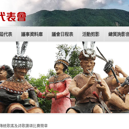
屆代表
議事資料庫
議會日程表
活動剪影
總質詢影
盃傳統歌謠及詩歌讚頌比賽簡章