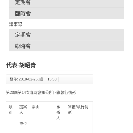
定期會
臨時會
議事錄
定期會
臨時會
代表-胡昭青
發佈: 2019-02-25, 週一 15:53
第20屆第14次臨時會鄉公所回復執行情形
類
提案
案由
承
答覆/執行情
別
人
辦
形
人
單位