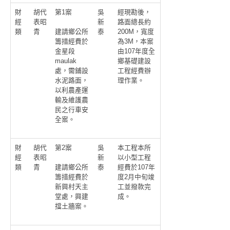
財
胡代
第1案
吳
經現勘後，
經
表昭
新
路面總長約
類
青
泰
200M，寬度
建請鄉公所
為3M，本案
籌措經費於
由107年度全
金星段
鄉基礎建設
maulak
工程經費辦
處，需鋪設
理作業。
水泥路面，
以利農產運
輸及維護農
民之行車安
全案。
財
胡代
第2案
吳
本工程本所
經
表昭
新
以小型工程
類
青
泰
經費於107年
建請鄉公所
度2月中旬竣
籌措經費於
工並撥款完
新興村天主
成。
堂處，興建
擋土牆案。