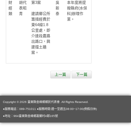
財
胡代
第3案
吳
本年度將提
經
表昭
新
撥縣府(水保
類
青
泰
科)辦理作
建請鄉公所
業。
籌措經費於
東64線1.8
公里處，即
介達段農路
出路口，興
建擋土牆
案。
上一篇
下一篇
Copyright © 2026 臺東縣金峰鄉鄉民代表會. All Rights Reserved.
●服務電話：089-751011 ●服務時間:週一至週五08:00~17:00(例假日休)
●地址：964臺東縣金峰鄉嘉蘭村4鄰165號