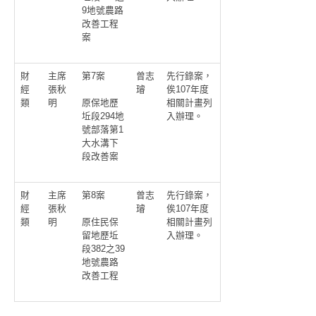
9地號農路
改善工程
案
財
主席
第7案
曾志
先行錄案，
經
張秋
璿
俟107年度
類
明
相關計畫列
原保地歷
入辦理。
坵段294地
號部落第1
大水溝下
段改善案
財
主席
第8案
曾志
先行錄案，
經
張秋
璿
俟107年度
類
明
相關計畫列
原住民保
入辦理。
留地歷坵
段382之39
地號農路
改善工程