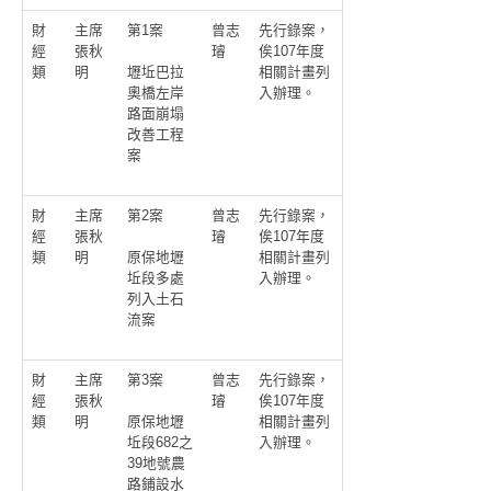
財
主席
第1案
曾志
先行錄案，
經
張秋
璿
俟107年度
類
明
相關計畫列
壢坵巴拉
入辦理。
奧橋左岸
路面崩塌
改善工程
案
財
主席
第2案
曾志
先行錄案，
經
張秋
璿
俟107年度
類
明
相關計畫列
原保地壢
入辦理。
坵段多處
列入土石
流案
財
主席
第3案
曾志
先行錄案，
經
張秋
璿
俟107年度
類
明
相關計畫列
原保地壢
入辦理。
坵段682之
39地號農
路鋪設水