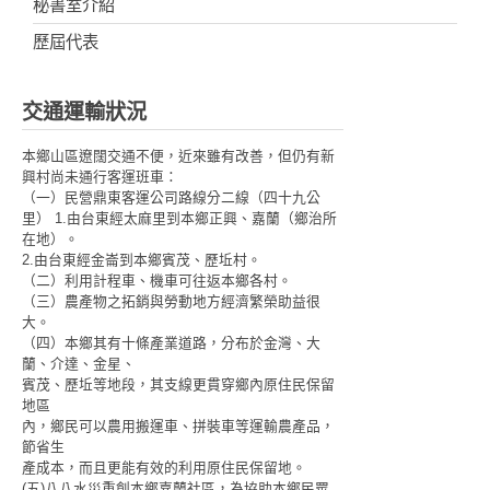
秘書室介紹
歷屆代表
交通運輸狀況
本鄉山區遼闊交通不便，近來雖有改善，但仍有新
興村尚未通行客運班車：
（一）民營鼎東客運公司路線分二線（四十九公
里） 1.由台東經太麻里到本鄉正興、嘉蘭（鄉治所
在地）。
2.由台東經金崙到本鄉賓茂、歷坵村。
（二）利用計程車、機車可往返本鄉各村。
（三）農產物之拓銷與勞動地方經濟繁榮助益很
大。
（四）本鄉其有十條產業道路，分布於金灣、大
蘭、介達、金星、
賓茂、歷坵等地段，其支線更貫穿鄉內原住民保留
地區
內，鄉民可以農用搬運車、拼裝車等運輸農產品，
節省生
產成本，而且更能有效的利用原住民保留地。
(五)八八水災重創本鄉嘉蘭社區，為協助本鄉民眾